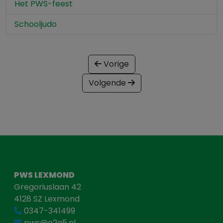
Het PWS-feest
Schooljudo
Vorige
Volgende
PWS LEXMOND
Gregoriuslaan 42
4128 SZ Lexmond
0347-341499
pws@o2a5.nl